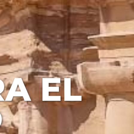
A EL
O